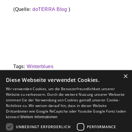
(Quelle:
doTERRA Blog
)
Tags:
Winterblues
ade
,
Trainingsboost
,
Wohlfühlen
,
Ausdauer
×
Diese Webseite verwendet Cookies.
Previous Post
Next Post
Wir verwenden Cookies, um die Benutzerfreundlichkeit unserer
Website zu verbessern. Durch die weitere Nutzung unserer Webseite
stimmen Sie der Verwendung von Cookies gemäß unserer Cookie-
Richtlinie zu. Wir weisen darauf hin, dass in dieser Website
© 2015 Stimmtraining Prochazka
Drittanbieter wie Google ReCaptcha oder Youtube Google Fonts laden
können!
Weitere Informationen
UNBEDINGT ERFORDERLICH
PERFORMANCE