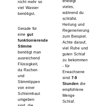
erledigt
nicht mehr so
vieles,
viel Wasser
während du
benötigst.
schläfst.
Heilung und
Gerade für
Regenerierung
eine
gut
zum Beispiel.
funktionierende
Achte darauf,
Stimme
viel Ruhe und
benötigt man
guten Schlaf
ausreichend
zu bekommen
Flüssigkeit,
- für
da Rachen
Erwachsene
und
sind
7-9
Stimmlippen
Stunden
die
von einer
empfohlene
Schleimhaut
Menge
umgeben
Schlaf.
sind, die